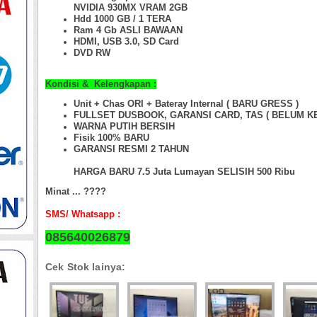
NVIDIA 930MX VRAM 2GB
Hdd 1000 GB / 1 TERA
Ram 4 Gb
ASLI BAWAAN
HDMI, USB 3.0, SD Card
DVD RW
Kondisi & Kelengkapan :
Unit + Chas ORI +
Bateray Internal ( BARU GRESS )
FULLSET DUSBOOK, GARANSI CARD, TAS ( BELUM K
WARNA PUTIH BERSIH
Fisik 100%
BARU
GARANSI RESMI 2 TAHUN
HARGA BARU 7.5 Juta Lumayan SELISIH 500 Ribu
Minat ... ????
SMS/ Whatsapp :
085640026879
Cek Stok lainya: