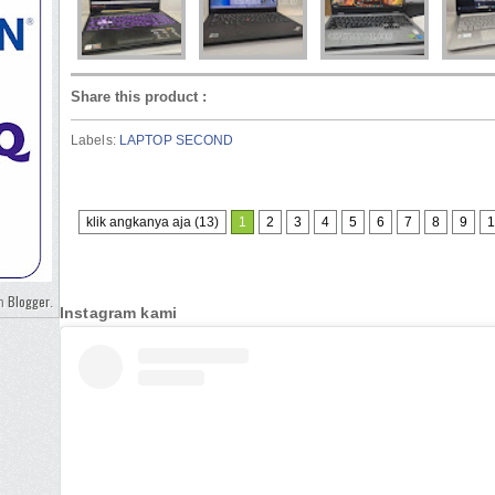
Share this product
:
Labels:
LAPTOP SECOND
klik angkanya aja (13)
1
2
3
4
5
6
7
8
9
1
Blogger
eh
.
Instagram kami