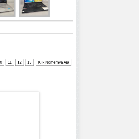
0
11
12
13
Klik Nomernya Aja