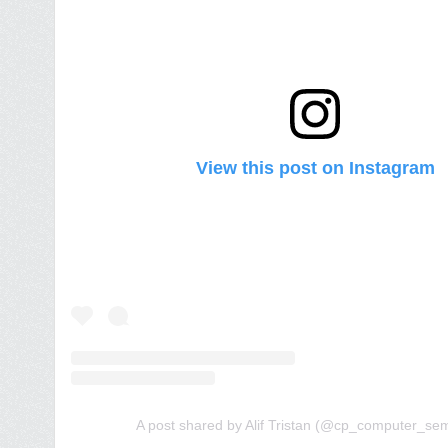
View this post on Instagram
A post shared by Alif Tristan (@cp_computer_se