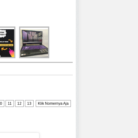
0
11
12
13
Klik Nomernya Aja