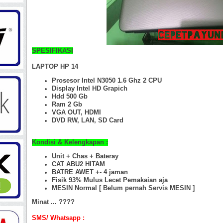
SPESIFIKASI
LAPTOP HP 14
Prosesor Intel N3050 1.6 Ghz 2 CPU
Display Intel HD Grapich
Hdd 500 Gb
Ram 2 Gb
VGA OUT, HDMI
DVD RW, LAN, SD Card
Kondisi & Kelengkapan :
Unit + Chas + Bateray
CAT ABU2 HITAM
BATRE AWET +- 4 jaman
Fisik 93%
Mulus Lecet Pemakaian aja
MESIN Normal [ Belum pernah Servis MESIN ]
Minat ... ????
SMS/ Whatsapp :