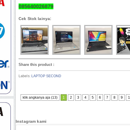
085640026879
Cek Stok lainya:
Share this product
:
Labels:
LAPTOP SECOND
klik angkanya aja (13)
1
2
3
4
5
6
7
8
9
1
Instagram kami