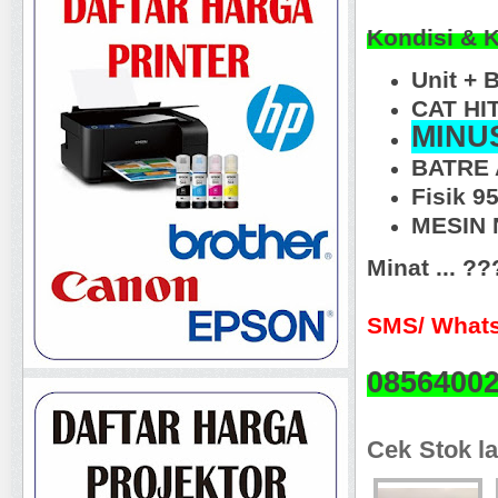
Kondisi & 
Unit + 
CAT HI
MINU
BATRE 
Fisik 
MESIN N
Minat ... ?
SMS/ Whats
0856400
Cek Stok la