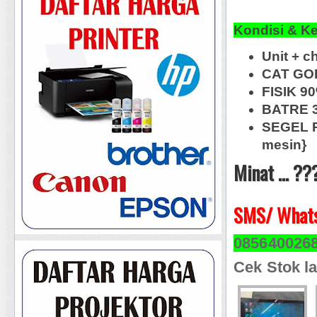
Kondisi & K
Unit + c
CAT GO
FISIK 9
BATRE 3
SEGEL R
mesin}
Minat ... ??
SMS/ Whats
085640026
Cek Stok la