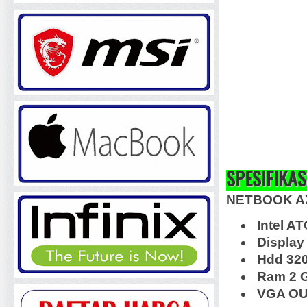
SPESIFIKAS
NETBOOK A
Intel A
Display 
Hdd 32
Ram 2 
VGA OUT