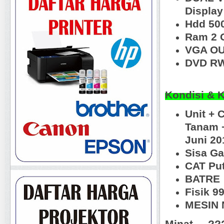
Displa
Hdd 50
Ram 2 
VGA OU
DVD RW
Kondisi & 
Unit + 
Tanam 
Juni 2
Sisa Ga
CAT Put
BATRE 
Fisik 
MESIN N
Minat ... ?