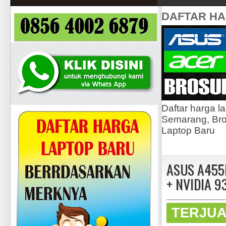
DAFTAR H
Daftar harga l
Semarang, Bros
Laptop Baru
ASUS A455L
+ NVIDIA 
TERJU