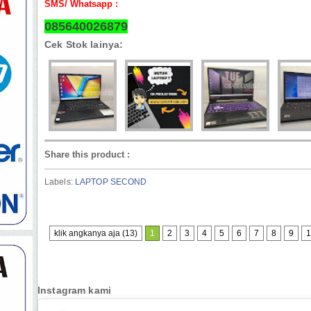
SMS/ Whatsapp :
085640026879
Cek Stok lainya:
Share this product
:
Labels:
LAPTOP SECOND
klik angkanya aja (13)
1
2
3
4
5
6
7
8
9
1
Instagram kami