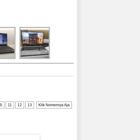
0
11
12
13
Klik Nomernya Aja