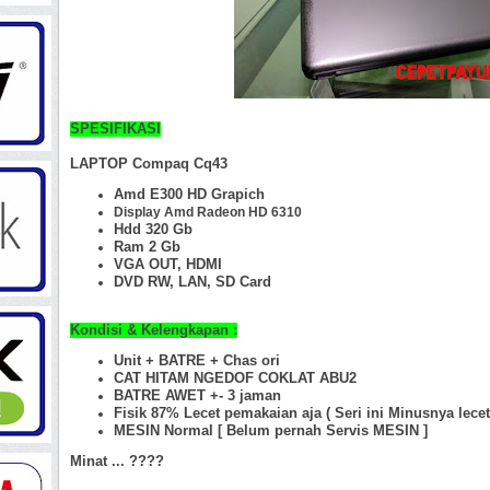
SPESIFIKASI
LAPTOP Compaq Cq43
Amd E300 HD Grapich
Display Amd Radeon HD 6310
Hdd 320 Gb
Ram 2 Gb
VGA OUT, HDMI
DVD RW, LAN, SD Card
Kondisi & Kelengkapan :
Unit + BATRE + Chas ori
CAT HITAM NGEDOF COKLAT ABU2
BATRE AWET +- 3 jaman
Fisik 87%
Lecet pemakaian aja ( Seri ini Minusnya lecet
MESIN Normal [ Belum pernah Servis MESIN ]
Minat ... ????