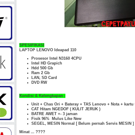
SPESIFIKASI
LAPTOP LENOVO Ideapad 110
Prosesor Intel N3160 4CPU
Intel HD Grapich
Hdd 500 Gb
Ram 2 Gb
LAN, SD Card
DVD RW
Kondisi & Kelengkapan :
Unit + Chas Ori +
Bateray + TAS Lenovo + Nota + kartu
CAT Hitam NGEDOF ( KULIT JERUK )
BATRE AWET +- 3 jaman
Fisik 96%
Mulus Like New
SEGEL, MESIN Normal [ Belum pernah Servis MESIN ]
Minat ... ????