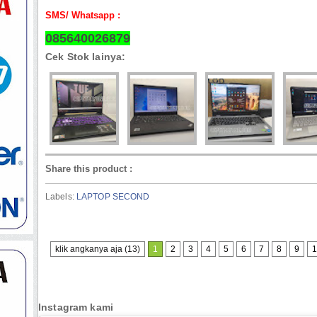
SMS/ Whatsapp :
085640026879
Cek Stok lainya:
Share this product
:
Labels:
LAPTOP SECOND
klik angkanya aja (13)
1
2
3
4
5
6
7
8
9
1
Instagram kami