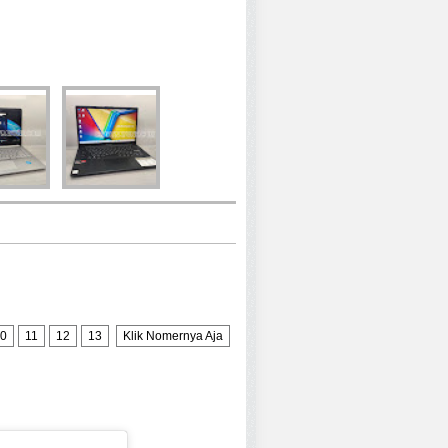
0
11
12
13
Klik Nomernya Aja