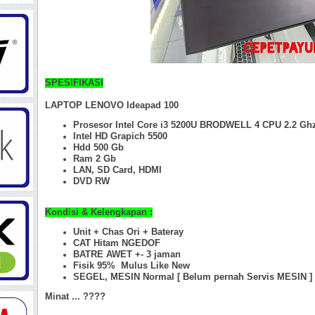
SPESIFIKASI
LAPTOP LENOVO Ideapad 100
Prosesor Intel Core i3 5200U BRODWELL 4 CPU 2.2 Gh
Intel HD Grapich 5500
Hdd 500 Gb
Ram 2 Gb
LAN, SD Card, HDMI
DVD RW
Kondisi & Kelengkapan :
Unit + Chas Ori +
Bateray
CAT Hitam NGEDOF
BATRE AWET +- 3 jaman
Fisik 95%
Mulus Like New
SEGEL, MESIN Normal [ Belum pernah Servis MESIN ]
Minat ... ????