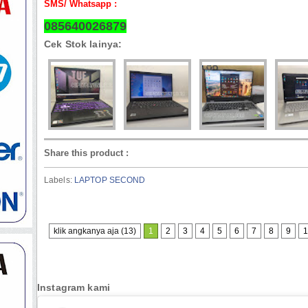
SMS/ Whatsapp :
085640026879
Cek Stok lainya:
Share this product
:
Labels:
LAPTOP SECOND
klik angkanya aja (13)
1
2
3
4
5
6
7
8
9
1
Instagram kami