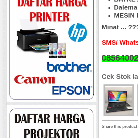
Dalema
MESIN N
Minat ... ?
SMS/ Whats
0856400
Cek Stok la
Share this product