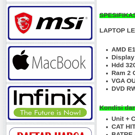
SPESIFIKA
LAPTOP L
AMD E1
Displa
Hdd 32
Ram 2 
VGA OU
DVD RW
Kondisi da
Unit + 
CAT HI
BATRE 