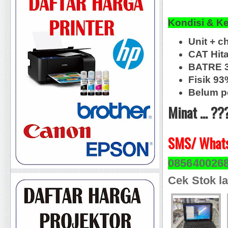
Kondisi & K
Unit + c
CAT Hit
BATRE 3
Fisik 93
Belum p
Minat ... ??
SMS/ Whats
085640026
Cek Stok la