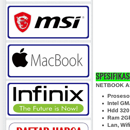
SPESIFIKAS
NETBOOK
A
Proseso
Intel G
Hdd 320
Ram 2G
Lan, Wif