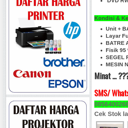
DVD RW,
Kondisi & K
Unit + 
Layar F
BATRE 
Fisik 9
SEGEL 
MESIN N
Minat ... ??
SMS/ Whats
085640026
Cek Stok la