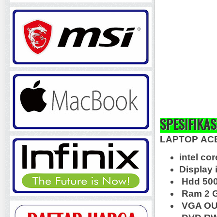
SPESIFIKAS
LAPTOP ACE
intel co
Display 
Hdd 50
Ram 2 
VGA OU