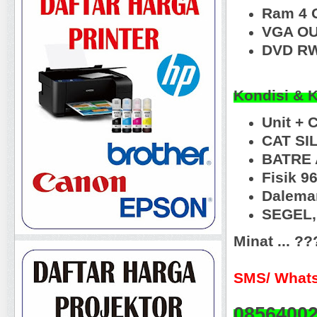
Ram 4 
VGA OU
DVD RW
Kondisi & 
Unit + 
CAT SI
BATRE 
Fisik 9
Dalema
SEGEL, 
Minat ... ?
SMS/ Whats
0856400